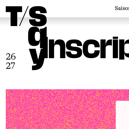
Saiso
Inscri
26
27