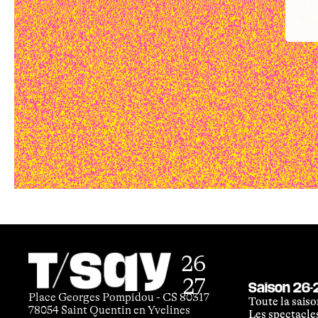
26
27
Saison 26-
Place Georges Pompidou - CS 80317
Toute la saiso
78054 Saint Quentin en Yvelines
Les spectacle