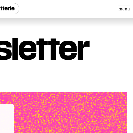
etterie
menu
sletter