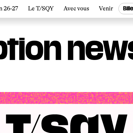
n 26-27
Le T/SQY
Avec vous
Venir
Bill
ption new