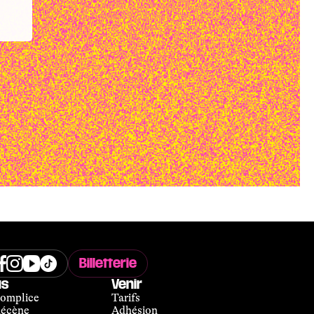
Billetterie
us
Venir
omplice
Tarifs
écène
Adhésion