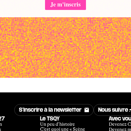
S'inscrire à la newsletter
Nous suivre :
27
Le TSQY
Avec vo
n
Un peu d'histoire
Devenez C
C'est quoi une « Scène
s
Devenez m