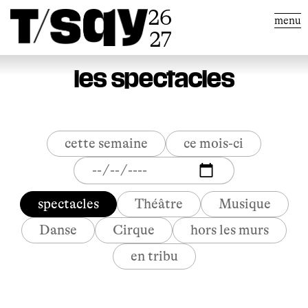
26
menu
27
les spectacles
cette semaine
ce mois-ci
spectacles
Théâtre
Musique
Danse
Cirque
hors les murs
en tribu