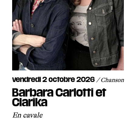
autrichienne-libanaise. Ce spectacle
participatif ludique et dynamique bouscule les
frontières entre les genres musicaux et réjouit
autant qu'il instruit !
vendredi 2 octobre 2026
/ Chanson
Barbara Carlotti et
Clarika
En cavale
Il en faut peu pour être heureux : une fanfare
de poche, un danseur et un performeur