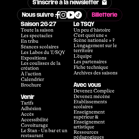
S'inscrire à la newsletter
Nous suivre :
Billetterie
Voici un
Secret
qui mérite d’être partagé avec
Saison 26-27
Le TSQY
le plus grand nombre pour
sa délicatesse et sa
Toute la saison
Un peu d'histoire
générosité. Marion Rampal au chant, Pierre-
C'est quoi une «
Les spectacles
François
Blanchard au piano, des textes et
Scène nationale » ?
En tribu
mélodies d’exception : ni plus ni moins que
la
L'engagement sur le
Séances scolaires
promesse d’un merveilleux concert !
territoire
Les Labos du T/SQY
L'équipe
Expositions
Les partenaires
Les coulisses de la
Il est parfois des moments où les étoiles
Fiche technique
création
s’alignent pour offrir le meilleur.
Le Secret
est
Archives des saisons
À l'action
de cet ordre, c’est même un véritable cadeau
Calendrier
concocté par Marion Rampal et Pierre-
Avec vous
Brochure
François Blanchard, qui repose sur la parfaite
Devenez Complice
harmonie entre la voix envoûtante de la
Devenez mécène
Venir
première et les fabuleuses improvisations du
Etablissements
Tarifs
second. Une anthologie poétique ? Un
scolaires
Adhésion
hommage musical ? Tout cela à la fois, mais
Enseignement
Accès
aussi et surtout un itinéraire d’affinités
supérieur &
Accessibilité
électives – et éclectiques – qui réunit Paul
Enseignement
1h15
Covoiturage
Verlaine, Jules Laforgue ou Agnès Varda pour
artistique
Le Stan - Un bar et un
les textes, Johannes Brahms, Colette Magny,
Ressources
restaurant
pédagogiques
Georges Brassens ou encore Brigitte Fontaine
mar. 04 mai
20H30