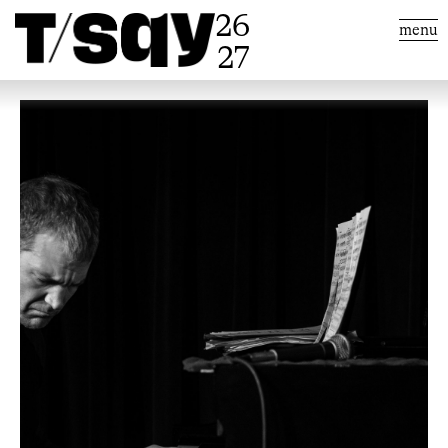
26
menu
27